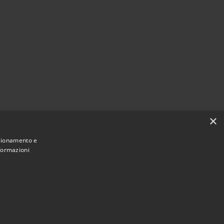
×
nzionamento e
nformazioni
Municipium
Accesso redazione
di Basicò • Powered by
•