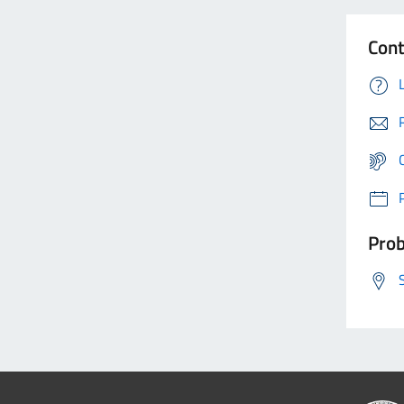
Cont
Prob