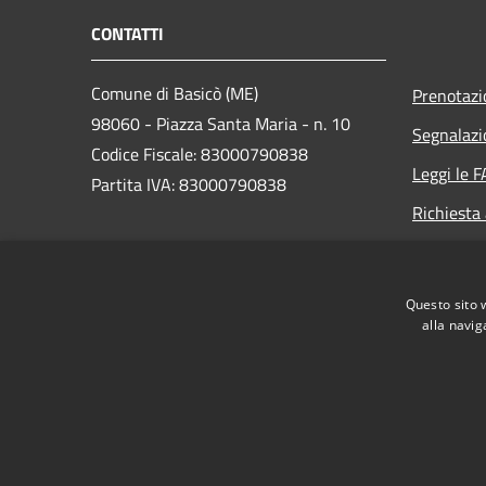
CONTATTI
Comune di Basicò (ME)
Prenotaz
98060 - Piazza Santa Maria - n. 10
Segnalazi
Codice Fiscale: 83000790838
Leggi le 
Partita IVA: 83000790838
Richiesta
PEC:
protocollo@pec.comune.basico.me.it
Questo sito 
Centralino Unico: +39 0941 85000
alla navig
RSS
Accessibilità
Privacy
Cookie
Mappa de